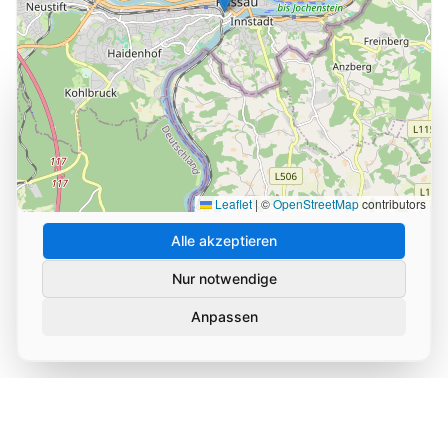
Cookie-Einstellungen
Wir verwenden Cookies und ähnliche Technologien, um
die Nutzung unserer Website zu analysieren und zu
verbessern. Durch Ihre Zustimmung helfen Sie uns,
unseren Service zu optimieren.
Leaflet
|
©
OpenStreetMap
contributors
Alle akzeptieren
Nur notwendige
Anpassen
Datenschutz
Impressum