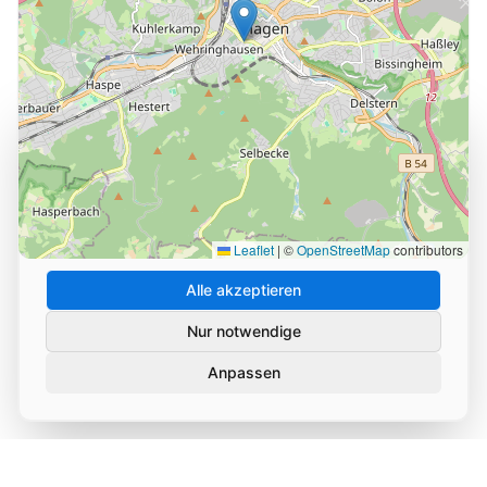
Cookie-Einstellungen
Wir verwenden Cookies und ähnliche Technologien, um
die Nutzung unserer Website zu analysieren und zu
verbessern. Durch Ihre Zustimmung helfen Sie uns,
unseren Service zu optimieren.
Leaflet
|
©
OpenStreetMap
contributors
Alle akzeptieren
Nur notwendige
Anpassen
Datenschutz