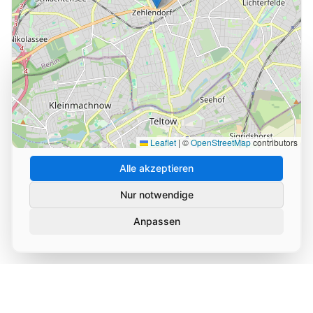
Cookie-Einstellungen
Wir verwenden Cookies und ähnliche Technologien, um
die Nutzung unserer Website zu analysieren und zu
verbessern. Durch Ihre Zustimmung helfen Sie uns,
unseren Service zu optimieren.
Leaflet
|
©
OpenStreetMap
contributors
Alle akzeptieren
Nur notwendige
Anpassen
Datenschutz
Impressum