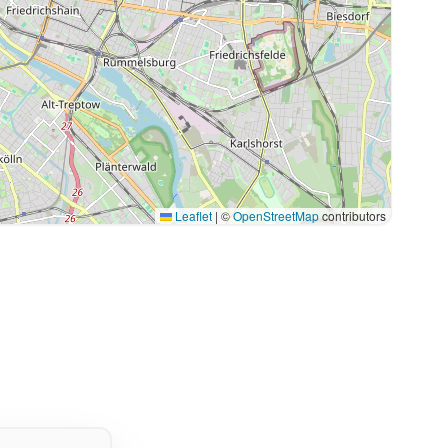
Leaflet
|
©
OpenStreetMap
contributors