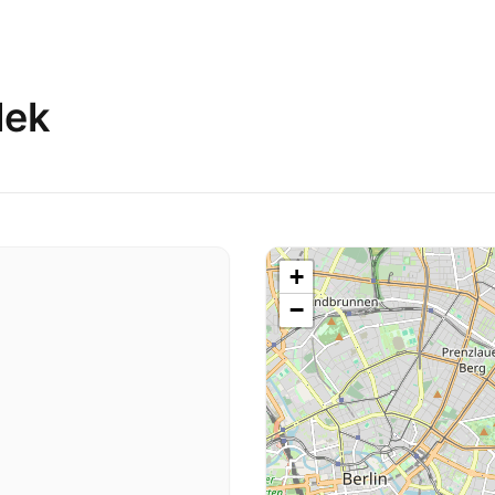
lek
+
−