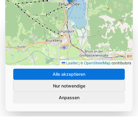
Cookie-Einstellungen
Wir verwenden Cookies und ähnliche Technologien, um
die Nutzung unserer Website zu analysieren und zu
verbessern. Durch Ihre Zustimmung helfen Sie uns,
unseren Service zu optimieren.
Leaflet
|
©
OpenStreetMap
contributors
Alle akzeptieren
Nur notwendige
Anpassen
Datenschutz
Impressum