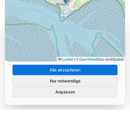
Cookie-Einstellungen
Wir verwenden Cookies und ähnliche Technologien, um
die Nutzung unserer Website zu analysieren und zu
verbessern. Durch Ihre Zustimmung helfen Sie uns,
unseren Service zu optimieren.
Leaflet
|
©
OpenStreetMap
contributors
Alle akzeptieren
Nur notwendige
Anpassen
Datenschutz
Impressum