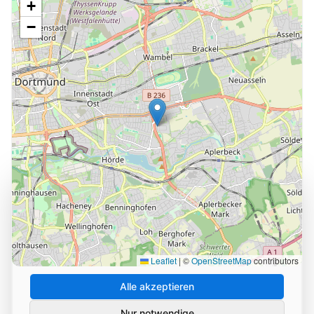
+
−
Cookie-Einstellungen
Wir verwenden Cookies und ähnliche Technologien, um
die Nutzung unserer Website zu analysieren und zu
verbessern. Durch Ihre Zustimmung helfen Sie uns,
unseren Service zu optimieren.
Leaflet
|
©
OpenStreetMap
contributors
Alle akzeptieren
Nur notwendige