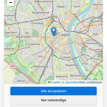
−
Cookie-Einstellungen
Wir verwenden Cookies und ähnliche Technologien, um
die Nutzung unserer Website zu analysieren und zu
verbessern. Durch Ihre Zustimmung helfen Sie uns,
unseren Service zu optimieren.
Leaflet
|
©
OpenStreetMap
contributors
Alle akzeptieren
Nur notwendige