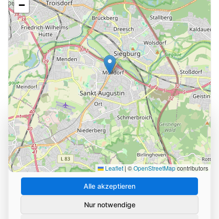
−
Cookie-Einstellungen
Wir verwenden Cookies und ähnliche Technologien, um
die Nutzung unserer Website zu analysieren und zu
verbessern. Durch Ihre Zustimmung helfen Sie uns,
unseren Service zu optimieren.
Leaflet
|
©
OpenStreetMap
contributors
Alle akzeptieren
Nur notwendige