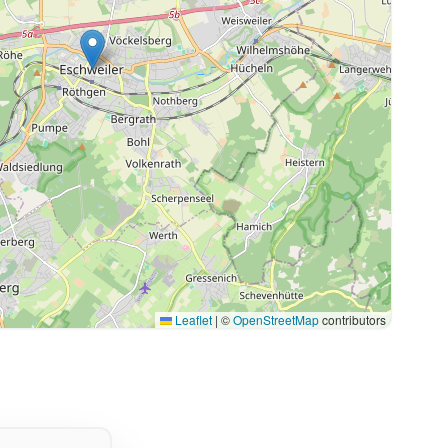
Leaflet
|
©
OpenStreetMap
contributors