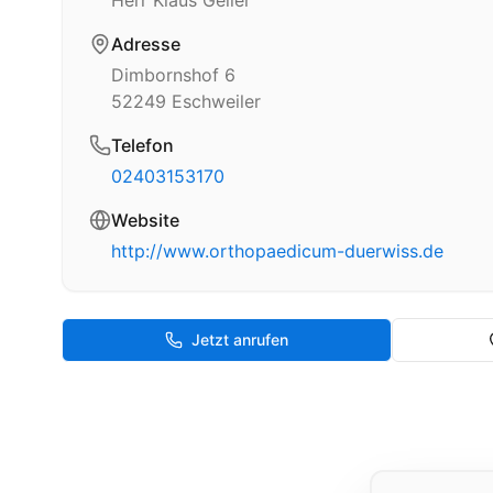
Herr Klaus Geller
Adresse
Dimbornshof 6
52249
Eschweiler
Telefon
02403153170
Website
http://www.orthopaedicum-duerwiss.de
Jetzt anrufen