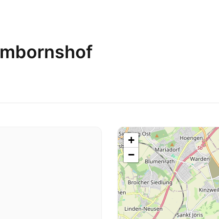
imbornshof
+
−