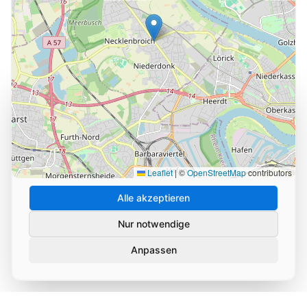
Cookie-Einstellungen
Wir verwenden Cookies und ähnliche Technologien, um
die Nutzung unserer Website zu analysieren und zu
verbessern. Durch Ihre Zustimmung helfen Sie uns,
unseren Service zu optimieren.
Leaflet
|
©
OpenStreetMap
contributors
Alle akzeptieren
Nur notwendige
Anpassen