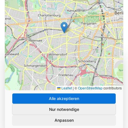
Cookie-Einstellungen
Wir verwenden Cookies und ähnliche Technologien, um
die Nutzung unserer Website zu analysieren und zu
verbessern. Durch Ihre Zustimmung helfen Sie uns,
unseren Service zu optimieren.
Leaflet
|
©
OpenStreetMap
contributors
Alle akzeptieren
Nur notwendige
Anpassen