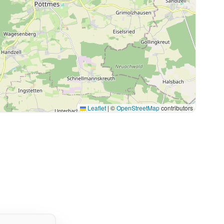
Leaflet
|
©
OpenStreetMap
contributors