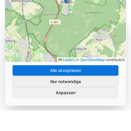
Cookie-Einstellungen
Wir verwenden Cookies und ähnliche Technologien, um
die Nutzung unserer Website zu analysieren und zu
verbessern. Durch Ihre Zustimmung helfen Sie uns,
unseren Service zu optimieren.
Leaflet
|
©
OpenStreetMap
contributors
Alle akzeptieren
Nur notwendige
Anpassen
Datenschutz
Impressum