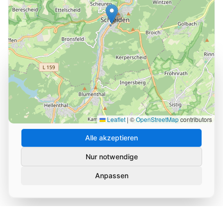
Cookie-Einstellungen
Wir verwenden Cookies und ähnliche Technologien, um
die Nutzung unserer Website zu analysieren und zu
verbessern. Durch Ihre Zustimmung helfen Sie uns,
unseren Service zu optimieren.
Leaflet
|
©
OpenStreetMap
contributors
Alle akzeptieren
Nur notwendige
Anpassen