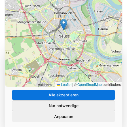
Cookie-Einstellungen
Wir verwenden Cookies und ähnliche Technologien, um
die Nutzung unserer Website zu analysieren und zu
verbessern. Durch Ihre Zustimmung helfen Sie uns,
unseren Service zu optimieren.
Leaflet
|
©
OpenStreetMap
contributors
Alle akzeptieren
Nur notwendige
Anpassen